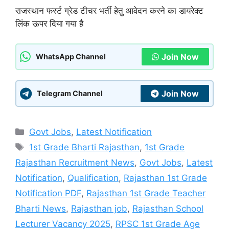
राजस्थान फर्स्ट ग्रेड टीचर भर्ती हेतु आवेदन करने का डायरेक्ट
लिंक ऊपर दिया गया है
Join Now
WhatsApp Channel
Join Now
Telegram Channel
Categories
Govt Jobs
,
Latest Notification
Tags
1st Grade Bharti Rajasthan
,
1st Grade
Rajasthan Recruitment News
,
Govt Jobs
,
Latest
Notification
,
Qualification
,
Rajasthan 1st Grade
Notification PDF
,
Rajasthan 1st Grade Teacher
Bharti News
,
Rajasthan job
,
Rajasthan School
Lecturer Vacancy 2025
,
RPSC 1st Grade Age