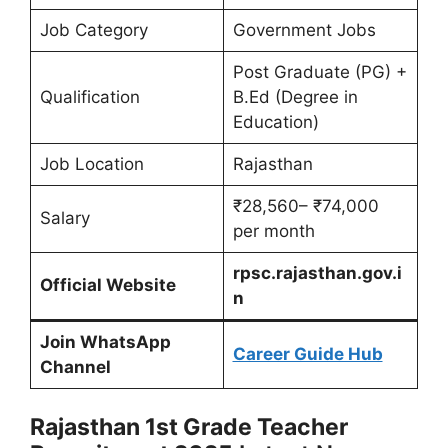
Job Category
Government Jobs
Post Graduate (PG) +
Qualification
B.Ed (Degree in
Education)
Job Location
Rajasthan
₹28,560– ₹74,000
Salary
per month
rpsc.rajasthan.gov.i
Official Website
n
Join WhatsApp
Career Guide Hub
Channel
Rajasthan 1st Grade Teacher