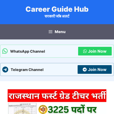
Skip
Career Guide Hub
to
content
सरकारी जॉब अलर्ट
Menu
Join Now
WhatsApp Channel
Join Now
Telegram Channel