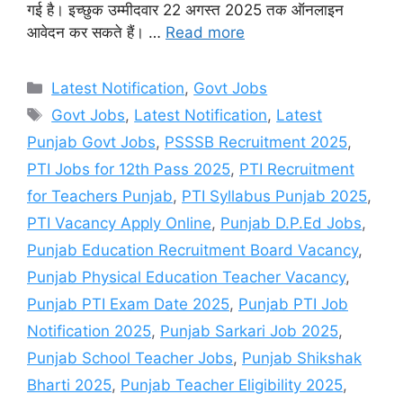
गई है। इच्छुक उम्मीदवार 22 अगस्त 2025 तक ऑनलाइन
आवेदन कर सकते हैं। …
Read more
Categories
Latest Notification
,
Govt Jobs
Tags
Govt Jobs
,
Latest Notification
,
Latest
Punjab Govt Jobs
,
PSSSB Recruitment 2025
,
PTI Jobs for 12th Pass 2025
,
PTI Recruitment
for Teachers Punjab
,
PTI Syllabus Punjab 2025
,
PTI Vacancy Apply Online
,
Punjab D.P.Ed Jobs
,
Punjab Education Recruitment Board Vacancy
,
Punjab Physical Education Teacher Vacancy
,
Punjab PTI Exam Date 2025
,
Punjab PTI Job
Notification 2025
,
Punjab Sarkari Job 2025
,
Punjab School Teacher Jobs
,
Punjab Shikshak
Bharti 2025
,
Punjab Teacher Eligibility 2025
,