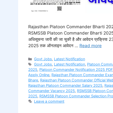
Rajasthan Platoon Commander Bharti 2025 राज
RSMSSB Platoon Commander Bharti 2025 के तहत 
अधिसूचना जारी की जा चुकी है और आवेदन प्रक्रिया 23
2025 तक ऑनलाइन आवेदन …
Read more
Categories
Govt Jobs
,
Latest Notification
Tags
Govt Jobs
,
Latest Notification
,
Platoon Comman
2025
,
Platoon Commander Notification 2025 PDF
Apply Online
,
Rajasthan Platoon Commander Exa
Bhare
,
Rajasthan Platoon Commander Official Web
Rajasthan Platoon Commander Salary 2025
,
Raja
Commander Vacancy 2025
,
RSMSSB Platoon Com
2025
,
RSMSSB Platoon Commander Selection Pr
Leave a comment