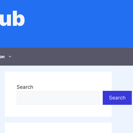
Hub
on
Search
Search