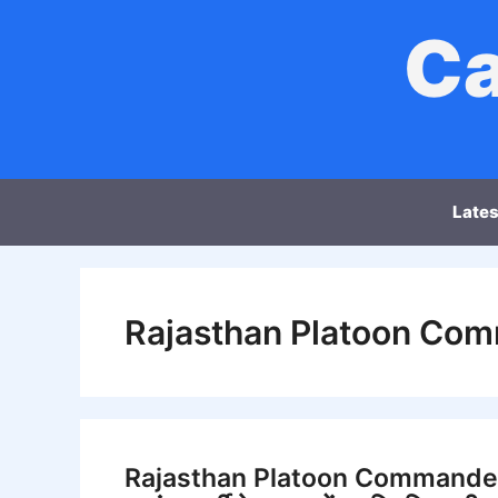
Skip
Ca
to
content
Lates
Rajasthan Platoon Co
Rajasthan Platoon Commander B